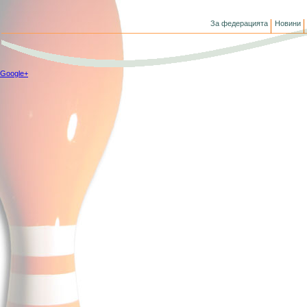
За федерацията
Новини
Google+