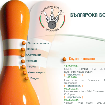
За федерацията
Новини
Състезания
Боулинг новини
Рекорди
14.05.2018г.
Форум
ОБЩО СЪБРАНИЕ НА БЪЛГ
БОУЛИНГ ФЕДЕРАЦИЯ
Фотогалерия
[
Подробности
]
11.05.2018г.
Видео
Нов сайт на Българска Б
Федерация
[
Подробности
]
09.05.2018г.
Намазване - ФИНАЛИ Смесени д
Отборно
[
Подробности
]
04.05.2018г.
Финали РИШ сезон 2017-2