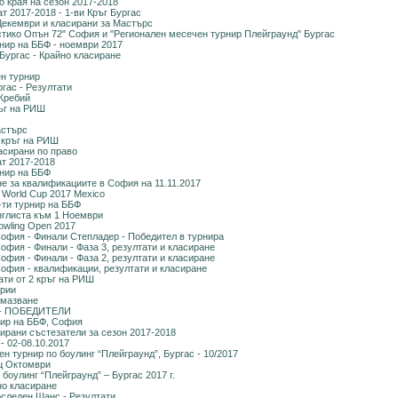
о края на сезон 2017-2018
 2017-2018 - 1-ви Кръг Бургас
Декември и класирани за Мастърс
стико Опън 72" София и "Регионален месечен турнир Плейграунд" Бургас
рнир на ББФ - ноември 2017
Бургас - Крайно класиране
н турнир
ргас - Резултати
Жребий
ръг на РИШ
астърс
 кръг на РИШ
асирани по право
т 2017-2018
рнир на ББФ
е за квалификациите в София на 11.11.2017
 World Cup 2017 Mexico
-ти турнир на ББФ
нглиста към 1 Ноември
 Bowling Open 2017
София - Финали Степладер - Победител в турнира
офия - Финали - Фаза 3, резултати и класиране
офия - Финали - Фаза 2, резултати и класиране
София - квалификации, резултати и класиране
ати от 2 кръг на РИШ
ерии
амазване
1 - ПОБЕДИТЕЛИ
нир на ББФ, София
кирани състезатели за сезон 2017-2018
 - 02-08.10.2017
н турнир по боулинг “Плейграунд”, Бургас - 10/2017
ц Октомври
боулинг “Плейграунд” – Бургас 2017 г.
но класиране
оследен Шанс - Резултати