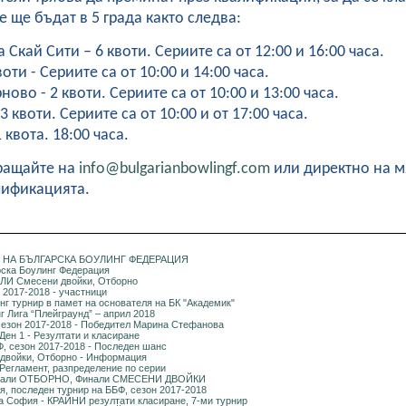
 ще бъдат в 5 града както следва:
 Скай Сити – 6 квоти. Сериите са от 12:00 и 16:00 часа.
оти - Сериите са от 10:00 и 14:00 часа.
ово - 2 квоти. Сериите са от 10:00 и 13:00 часа.
 квоти. Сериите са от 10:00 и от 17:00 часа.
квота. 18:00 часа.
ращайте на
info@bulgarianbowlingf.com
или директно на м
лификацията.
НА БЪЛГАРСКА БОУЛИНГ ФЕДЕРАЦИЯ
рска Боулинг Федерация
ЛИ Смесени двойки, Отборно
2017-2018 - участници
г турнир в памет на основателя на БК "Академик"
г Лига “Плейграунд” – април 2018
сезон 2017-2018 - Победител Марина Стефанова
Ден 1 - Резултати и класиране
Ф, сезон 2017-2018 - Последен шанс
войки, Отборно - Информация
 Регламент, разпределение по серии
нали ОТБОРНО, Финали СМЕСЕНИ ДВОЙКИ
я, последен турнир на ББФ, сезон 2017-2018
 София - КРАЙНИ резултати класиране, 7-ми турнир