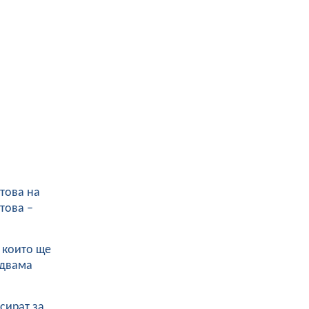
 това на
това –
 които ще
 двама
сират за