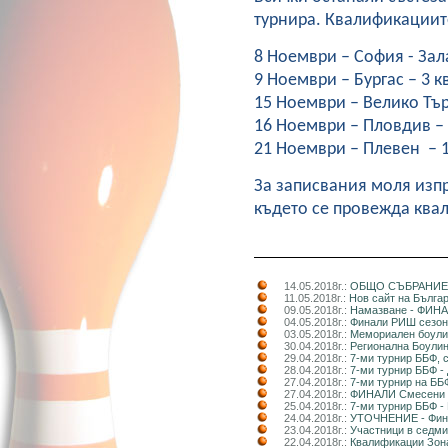
турнира. Квалификациите
8 Ноември – София - Зала
9 Ноември – Бургас – 3 кв
15 Ноември – Велико Търн
16 Ноември – Пловдив – 3
21 Ноември – Плевен – 1 
За записвания моля изп
където се провежда ква
14.05.2018г.:
ОБЩО СЪБРАНИЕ 
11.05.2018г.:
Нов сайт на Бълга
09.05.2018г.:
Намазване - ФИНА
04.05.2018г.:
Финали РИШ сезон 
03.05.2018г.:
Мемориален боулин
30.04.2018г.:
Регионална Боулин
29.04.2018г.:
7-ми турнир ББФ, 
28.04.2018г.:
7-ми турнир ББФ - 
27.04.2018г.:
7-ми турнир на ББ
27.04.2018г.:
ФИНАЛИ Смесени д
25.04.2018г.:
7-ми турнир ББФ -
24.04.2018г.:
УТОЧНЕНИЕ - Фи
23.04.2018г.:
Участници в седми
22.04.2018г.:
Квалификации Зона