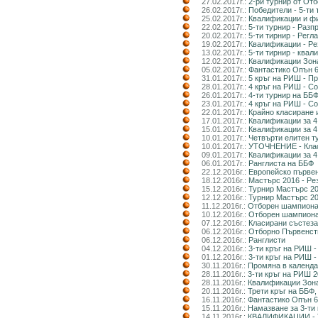
27.02.2017г.:
2-ри турнир от От
26.02.2017г.:
Победители - 5-ти
25.02.2017г.:
Квалификации и фи
22.02.2017г.:
5-ти турнир - Разп
20.02.2017г.:
5-ти тирнир - Регл
19.02.2017г.:
Квалификации - Ре
13.02.2017г.:
5-ти тирнир - ква
12.02.2017г.:
Квалификации Зона
05.02.2017г.:
Фантастико Опън 
31.01.2017г.:
5 кръг на РИШ - П
28.01.2017г.:
4 кръг на РИШ - С
26.01.2017г.:
4-ти турнир на ББ
23.01.2017г.:
4 кръг на РИШ - С
22.01.2017г.:
Крайно класиране 
17.01.2017г.:
Квалификации за 4
15.01.2017г.:
Квалификации за 4
10.01.2017г.:
Четвърти елитен т
10.01.2017г.:
УТОЧНЕНИЕ - Класи
09.01.2017г.:
Квалификации за 4
06.01.2017г.:
Ранглиста на ББФ
22.12.2016г.:
Европейско първен
18.12.2016г.:
Мастърс 2016 - Ре
15.12.2016г.:
Турнир Мастърс 2
12.12.2016г.:
Турнир Мастърс 20
11.12.2016г.:
Отборен шампионат
10.12.2016г.:
Отборен шампионат
07.12.2016г.:
Класирани състеза
06.12.2016г.:
Отборно Първенств
06.12.2016г.:
Ранглисти
04.12.2016г.:
3-ти кръг на РИШ 
01.12.2016г.:
3-ти кръг на РИШ 
30.11.2016г.:
Промяна в календа
28.11.2016г.:
3-ти кръг на РИШ 2
28.11.2016г.:
Квалификации Зона
20.11.2016г.:
Трети кръг на ББФ,
16.11.2016г.:
Фантастико Опън 
15.11.2016г.:
Намазване за 3-ти 
14.11.2016г.:
КВАЛИФИКАЦИИ - Тр