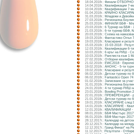
18.04.2018г.:
Финали ОТБОРНО
14.04.2018г.:
Квалификации 7-ми
10.04.2018г.:
Квалификации 7-
01.04.2018г.:
КРАЙНО КЛАСИРАНЕ
31.03.2018г.:
Младежи и Девойки
27.03.2018г.:
Регионална Боулин
25.03.2018г.:
ФИНАЛИ ББФ - Мла
23.03.2018г.:
6 Турнир на ББФ -
21.03.2018г.:
6-ти турнир ББФ, 
20.03.2018г.:
Схема на намазван
19.03.2018г.:
Фантастико Опън 7
19.03.2018г.:
Класиране и резул
15.03.2018г.:
15-03-2018 - Резу
12.03.2018г.:
Квалификации 6-
10.03.2018г.:
6 кръг на РИШ - С
10.03.2018г.:
Ранглиста към 1 М
27.02.2018г.:
Отборни квалифика
21.02.2018г.:
EWC2018 - Европей
19.02.2018г.:
АНОНС - 5-ти турн
19.02.2018г.:
Класиране и резулт
06.02.2018г.:
Детски турнир по б
06.02.2018г.:
Fantastico Open 74
01.02.2018г.:
Записване за учас
31.01.2018г.:
Регионална Боулин
24.01.2018г.:
4-ти турнир РИШ
23.01.2018г.:
Bowling Promotion 
22.01.2018г.:
ПРЕФЕРЕНЦИИ - ра
21.01.2018г.:
Детски турнир по б
19.01.2018г.:
КЛАСИРАНЕ след 9-
14.01.2018г.:
КЛАСИРАНЕ - Квали
12.01.2018г.:
КВАЛИФИКАЦИИ - 4
08.01.2018г.:
ББФ Мастърс 2017 
06.01.2018г.:
ББФ Мастърс 2017 
28.12.2017г.:
Календар на детски
20.12.2017г.:
Календар на между
12.12.2017г.:
Гранд Финал” на Р
11.12.2017г.:
Резултати - Отборе