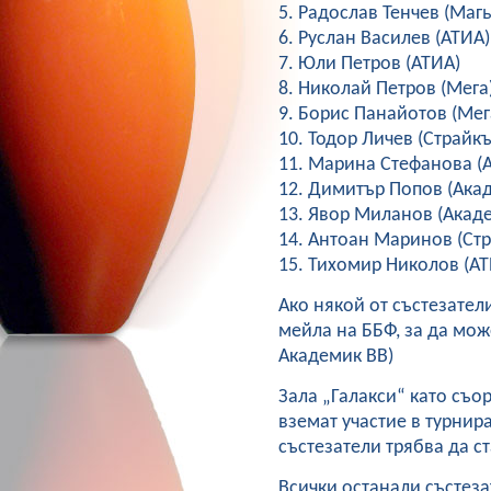
5. Радослав Тенчев (Маг
6. Руслан Василев (АТИА)
7. Юли Петров (АТИА)
8. Николай Петров (Мега
9. Борис Панайотов (Мег
10. Тодор Личев (Страйкъ
11. Марина Стефанова (
12. Димитър Попов (Ака
13. Явор Миланов (Акад
14. Антоан Маринов (Ст
15. Тихомир Николов (АТ
Ако някой от състезатели
мейла на ББФ, за да мож
Академик ВВ)
Зала „Галакси“ като съо
вземат участие в турнир
състезатели трябва да с
Всички останали състеза