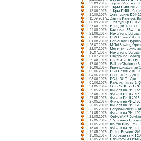
22.09.2017г.:
Турнир Мастърс 20
21.09.2017г.:
1 Кръг РИШ 2017 -
18.09.2017г.:
1 Кръг РИШ - Софи
13.09.2017г.:
1-ви турнир ББФ 2
11.09.2017г.:
Dimitris Karetsos B
08.09.2017г.:
1-ви турнир ББФ 2
27.08.2017г.:
Наредби за сезон 
24.08.2017г.:
Календар ББФ - до 
21.08.2017г.:
Playground Burgas 
07.08.2017г.:
ББФ Сезон 2017-201
01.08.2017г.:
Регионален турнир 
25.07.2017г.:
M-Tel Bowling Ope
22.07.2017г.:
Месечен турнир по 
10.07.2017г.:
Playground Burgas 
01.07.2017г.:
Playground Bowling
20.06.2017г.:
PLAYGROUND BUR
17.06.2017г.:
Balkan Challenge B
10.06.2017г.:
Квалификации за Q
05.06.2017г.:
ББФ Сезон 2016-20
04.06.2017г.:
РОШ 2017 - Ден 2
03.06.2017г.:
РОШ 2017 - Ден 1
03.06.2017г.:
Ранглисти към 1 Ю
31.05.2017г.:
ОТБОРНО - ДВОЙКИ
29.05.2017г.:
Финали на РИШ се
28.05.2017г.:
Финали РИШ 2016-2
27.05.2017г.:
Финали РИШ 2016-
27.05.2017г.:
Финали на РИШ 2016
26.05.2017г.:
Финали на РИШ 2016
23.05.2017г.:
Републикански шам
21.05.2017г.:
Финали на РИШ 201
21.05.2017г.:
QubicaAMF Bowling
17.05.2017г.:
17-ти май - Празни
17.05.2017г.:
Фантастико Опън 2
15.05.2017г.:
Финали на РИШ сез
14.05.2017г.:
РШ по Боулинг 2017
13.05.2017г.:
Програма за РП 20
13.05.2017г.:
Плейграунд Опън 