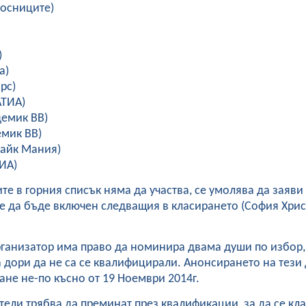
ьосниците)
)
а)
рс)
АТИА)
демик ВВ)
емик ВВ)
райк Мания)
ИА)
те в горния списък няма да участва, се умолява да заяви
е да бъде включен следващия в класирането (София Хрис
рганизатор има право да номинира двама души по избор,
а дори да не са се квалифицирали. Анонсирането на тези
тане не-по късно от 19 Ноември 2014г.
тели трябва да преминат през квалификации, за да се кла