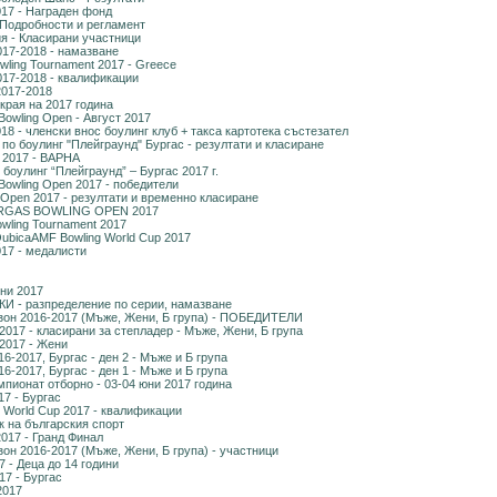
17 - Награден фонд
 Подробности и регламент
я - Класирани участници
017-2018 - намазване
owling Tournament 2017 - Greece
017-2018 - квалификации
2017-2018
края на 2017 година
Bowling Open - Август 2017
8 - членски внос боулинг клуб + такса картотека състезател
по боулинг "Плейграунд" Бургас - резултати и класиране
n 2017 - ВАРНА
боулинг “Плейграунд” – Бургас 2017 г.
Bowling Open 2017 - победители
 Open 2017 - резултати и временно класиране
GAS BOWLING OPEN 2017
owling Tournament 2017
ubicaAMF Bowling World Cup 2017
17 - медалисти
ни 2017
 - разпределение по серии, намазване
зон 2016-2017 (Мъже, Жени, Б група) - ПОБЕДИТЕЛИ
017 - класирани за степладер - Мъже, Жени, Б група
2017 - Жени
-2017, Бургас - ден 2 - Мъже и Б група
-2017, Бургас - ден 1 - Мъже и Б група
пионат отборно - 03-04 юни 2017 година
7 - Бургас
 World Cup 2017 - квалификации
к на българския спорт
017 - Гранд Финал
он 2016-2017 (Мъже, Жени, Б група) - участници
 - Деца до 14 години
17 - Бургас
2017