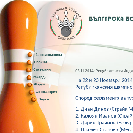
За федерацията
Новини
Състезания
03.11.2014г.Републикански Инд
Рекорди
На 22 и 23 Ноември 2014г
Форум
Републиканския шампион
Фотогалерия
Според регламента за ту
Видео
1. Диан Динев (Страйк 
2. Калоян Иванов (Стра
3. Дарин Траянов (Боляр
4. Пламен Станчев (Мега