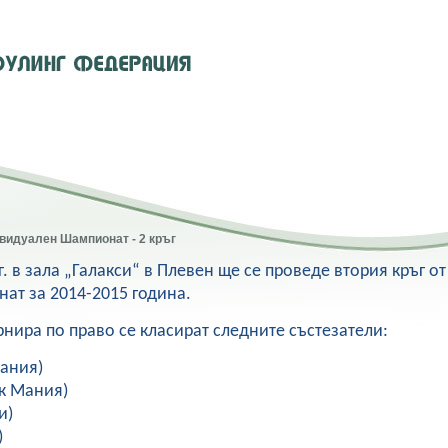
ивидуален Шампионат - 2 кръг
. в зала „Галакси“ в Плевен ще се проведе втория кръг от
ат за 2014-2015 година.
рнира по право се класират следните състезатели:
Мания)
йк Мания)
и)
)