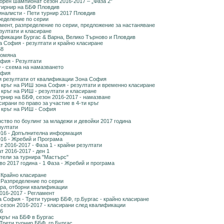
борен шампионат сезон 2016-2017 – „Фаза 2“
 тирнир на ББФ Пловдив
налисти - Пети турнир 2017 Пловдив
ределение по серии
амент, разпределение по серии, предложение за настаняване
зултати и класиране
лификации Бургас & Варна, Велико Търново и Пловдив
 София - резултати и крайно класиране
68
ромяна
офия - Резултати
Ф - схема на намазването
офия
и резултати от квалификации Зона София
 кръг на РИШ зона София - резултати и временно класиране
 кръг на РИШ - резултати и класиране
урнир на ББФ, сезон 2016-2017 - намазване
рани по право за участие в 4-ти кръг
 кръг на РИШ - София
ство по боулинг за младежи и девойки 2017 година
зултати
016 - Допълнителна информация
16 - Жребий и Програма
 2016-2017 - Фаза 1 - крайни резултати
 2016-2017 - ден 1
тели за турнира "Мастърс"
о 2017 година - 1 Фаза - Жребий и програма
- Крайно класиране
- Разпределение по серии
ра, отборни квалификации
016-2017 - Регламент
 София - Трети турнир ББФ, гр.Бургас - крайно класиране
 сезон 2016-2017 - класирани след квалификации
66
кръг на ББФ в Бургас
ети турнир ББФ, гр.Бургас