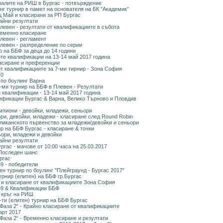
алите на РИШ в Бургас - потвърждение
г турнир в памет на основателя на БК "Академик"
ц Май и класирани за РП Бургас
айни резултати
левен - резултати от квалификациите в събота
ременно класиране
левен - регламент
левен - разпределение по серии
на ББФ за деца до 14 години
те квалификации на 13-14 май 2017 година
ласиране и преференции
от квалификациите за 7-ми тирнир - Зона София
70
 по боулинг Варна
-ми турнир на ББФ в Плевен - Резултати
 квалификации - 13-14 май 2017 година
лификации Бургас & Варна, Велико Търново и Пловдив
пиони - девойки, младежи, сеньори
и, девойки, младежи - класиране след Round Robin
ликанското първенство за младежи/девойки и сеньори
ир на ББФ Бургас - класиране & точки
ори, младежи и девойки
айни резултати
ргас - мачове от 10:00 часа на 25.03.2017
 Последен шанс
ргас
9 - победители
н турнир по боулинг "Плейграунд - Бургас 2017"
урнир (елитен) на ББФ гр.Бургас
 и класиране от квалификациите Зона София
69 & Квалификации ББФ
 кръг на РИШ
-ти (елитен) турнир на ББФ Бургас
Фаза 2“ - Крайно класиране от квалификациите
арт 2017
Фаза 2“ - Временно класиране и резултати