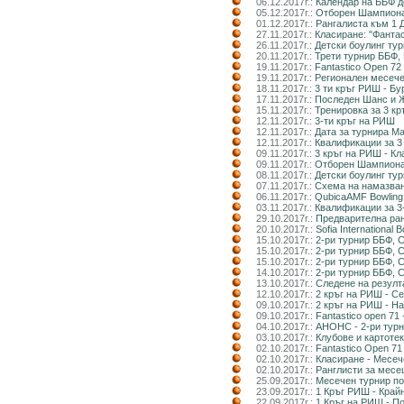
06.12.2017г.:
Календар на ББФ д
05.12.2017г.:
Отборен Шампионат
01.12.2017г.:
Рангалиста към 1 
27.11.2017г.:
Класиране: "Фанта
26.11.2017г.:
Детски боулинг ту
20.11.2017г.:
Трети турнир ББФ, 
19.11.2017г.:
Fantastico Open 72
19.11.2017г.:
Регионален месече
18.11.2017г.:
3 ти кръг РИШ - Бу
17.11.2017г.:
Последен Шанс и 
15.11.2017г.:
Тренировка за 3 к
12.11.2017г.:
3-ти кръг на РИШ
12.11.2017г.:
Дата за турнира М
12.11.2017г.:
Квалификации за 3
09.11.2017г.:
3 кръг на РИШ - Кл
09.11.2017г.:
Отборен Шампиона
08.11.2017г.:
Детски боулинг ту
07.11.2017г.:
Схема на намазван
06.11.2017г.:
QubicaAMF Bowling
03.11.2017г.:
Квалификации за 3
29.10.2017г.:
Предварителна ра
20.10.2017г.:
Sofia International
15.10.2017г.:
2-ри турнир ББФ, 
15.10.2017г.:
2-ри турнир ББФ, С
15.10.2017г.:
2-ри турнир ББФ, С
14.10.2017г.:
2-ри турнир ББФ, 
13.10.2017г.:
Следене на резулт
12.10.2017г.:
2 кръг на РИШ - С
09.10.2017г.:
2 кръг на РИШ - Н
09.10.2017г.:
Fantastico open 7
04.10.2017г.:
АНОНС - 2-ри тур
03.10.2017г.:
Клубове и картоте
02.10.2017г.:
Fantastico Open 71
02.10.2017г.:
Класиране - Месече
02.10.2017г.:
Ранглисти за месе
25.09.2017г.:
Месечен турнир по 
23.09.2017г.:
1 Кръг РИШ - Край
22.09.2017г.:
1 Кръг на РИШ - П