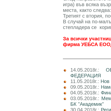
игра) във всяка въз
места, както следва
Третият с втория, п
В случай на по-малъ
степладера се
кори
За всички участни
фирма УЕБСА ЕОО
14.05.2018г.:
О
ФЕДЕРАЦИЯ
11.05.2018г.:
Нов 
09.05.2018г.:
Нам
04.05.2018г.:
Фин
03.05.2018г.:
Мем
БК "Академик"
30.04.2018г.:
Реги