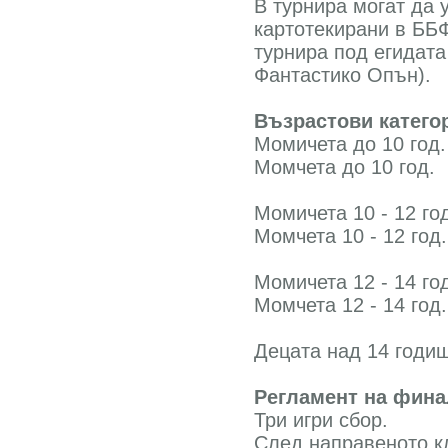
В турнира могат да 
картотекирани в ББФ
турнира под егидата
Фантастико Опън).
Възрастови катего
Момичета до 10 год.
Момчета до 10 год.
Момичета 10 - 12 го
Момчета 10 - 12 год.
Момичета 12 - 14 го
Момчета 12 - 14 год.
Децата над 14 годи
Регламент на фина
Три игри сбор.
След направеното кл