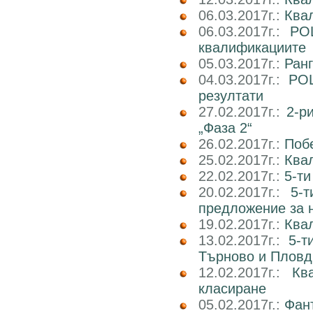
06.03.2017г.:
Квал
06.03.2017г.:
РО
квалификациите
05.03.2017г.:
Ран
04.03.2017г.:
РОШ
резултати
27.02.2017г.:
2-р
„Фаза 2“
26.02.2017г.:
Поб
25.02.2017г.:
Ква
22.02.2017г.:
5-ти
20.02.2017г.:
5-
предложение за 
19.02.2017г.:
Ква
13.02.2017г.:
5-т
Търново и Пловд
12.02.2017г.:
Кв
класиране
05.02.2017г.:
Фан