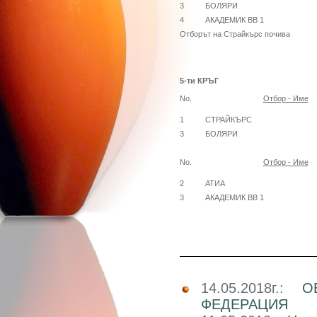
3
БОЛЯРИ
4
АКАДЕМИК ВВ 1
Отборът на Страйкърс почива
5-ти КРЪГ
No.
Отбор - Име
1
СТРАЙКЪРС
3
БОЛЯРИ
No.
Отбор - Име
2
АТИА
3
АКАДЕМИК ВВ 1
14.05.2018г.:
О
ФЕДЕРАЦИЯ