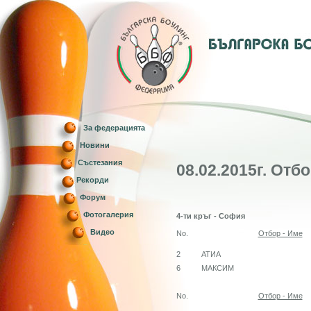
За федерацията
Новини
Състезания
08.02.2015г. Отб
Рекорди
Форум
Фотогалерия
4-ти кръг - София
Видео
No.
Отбор - Име
2
АТИА
6
МАКСИМ
No.
Отбор - Име