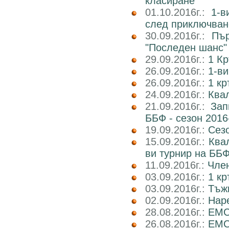
класиране
01.10.2016г.:
1-в
след приключван
30.09.2016г.:
Пър
"Последен шанс"
29.09.2016г.:
1 Кр
26.09.2016г.:
1-ви
26.09.2016г.:
1 кр
24.09.2016г.:
Квал
21.09.2016г.:
Зап
ББФ - сезон 2016
19.09.2016г.:
Сез
15.09.2016г.:
Ква
ви турнир на ББФ
11.09.2016г.:
Член
03.09.2016г.:
1 кр
03.09.2016г.:
Тъж
02.09.2016г.:
Наре
28.08.2016г.:
EMC
26.08.2016г.:
EMC2