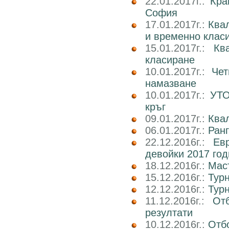
22.01.2017г.:
Кра
София
17.01.2017г.:
Ква
и временно клас
15.01.2017г.:
Кв
класиране
10.01.2017г.:
Чет
намазване
10.01.2017г.:
УТО
кръг
09.01.2017г.:
Ква
06.01.2017г.:
Ран
22.12.2016г.:
Ев
девойки 2017 го
18.12.2016г.:
Маст
15.12.2016г.:
Тур
12.12.2016г.:
Тур
11.12.2016г.:
От
резултати
10.12.2016г.:
Отб