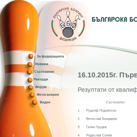
За федерацията
Новини
Състезания
16.10.2015г. Пъ
Рекорди
Форум
Резултати от квалиф
Фотогалерия
Видео
Състезател
1
Рудолф Подлипски
2
Вячеслав Бондарев
3
Галин Грудев
4
Радослав Сонев