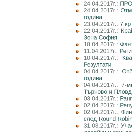
24.04.2017г.:
ПРО
24.04.2017г.:
Отм
година
23.04.2017г.:
7 к
22.04.2017г.:
Кра
Зона София
18.04.2017г.:
Фан
11.04.2017г.:
Реги
10.04.2017г.:
Кв
Резултати
04.04.2017г.:
Отб
година
04.04.2017г.:
7-м
Търново и Пловд
03.04.2017г.:
Ран
02.04.2017г.:
Реп
02.04.2017г.:
Фин
след Round Robi
31.03.2017г.:
Уча