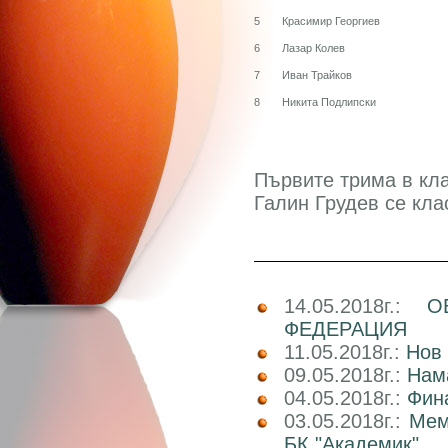
5
Красимир Георгиев
6
Лазар Колев
7
Иван Трайков
8
Никита Подлипски
Първите трима в кл
Галин Грудев се кла
14.05.2018г.:
О
ФЕДЕРАЦИЯ
11.05.2018г.:
Нов 
09.05.2018г.:
Нам
04.05.2018г.:
Фин
03.05.2018г.:
Мем
БК "Академик"