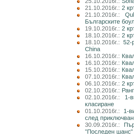
25.10.2016г.:
Sofi
21.10.2016г.:
2 кр
21.10.2016г.:
Qu
Българските боу
19.10.2016г.:
2 кр
18.10.2016г.:
2 к
18.10.2016г.:
52-
China
16.10.2016г.:
Квал
16.10.2016г.:
Ква
15.10.2016г.:
Ква
07.10.2016г.:
Квал
06.10.2016г.:
2 к
02.10.2016г.:
Ран
02.10.2016г.:
1-
класиране
01.10.2016г.:
1-в
след приключван
30.09.2016г.:
Пър
"Последен шанс"