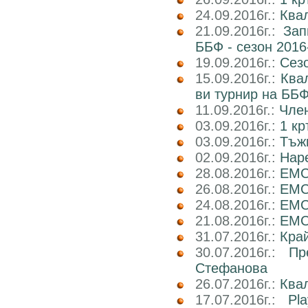
24.09.2016г.:
Квал
21.09.2016г.:
Зап
ББФ - сезон 2016
19.09.2016г.:
Сез
15.09.2016г.:
Ква
ви турнир на ББФ
11.09.2016г.:
Член
03.09.2016г.:
1 кр
03.09.2016г.:
Тъж
02.09.2016г.:
Наре
28.08.2016г.:
EMC
26.08.2016г.:
EMC2
24.08.2016г.:
EMC
21.08.2016г.:
EMC2
31.07.2016г.:
Кра
30.07.2016г.:
Пр
Стефанова
26.07.2016г.:
Ква
17.07.2016г.:
Pl