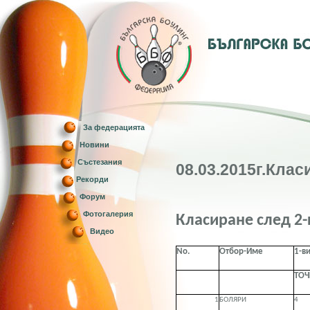
За федерацията
Новини
Състезания
08.03.2015г.Клас
Рекорди
Форум
Фотогалерия
Класиране след 2-
Видео
No.
Отбор-Име
1-в
ТОЧ
1
БОЛЯРИ
4