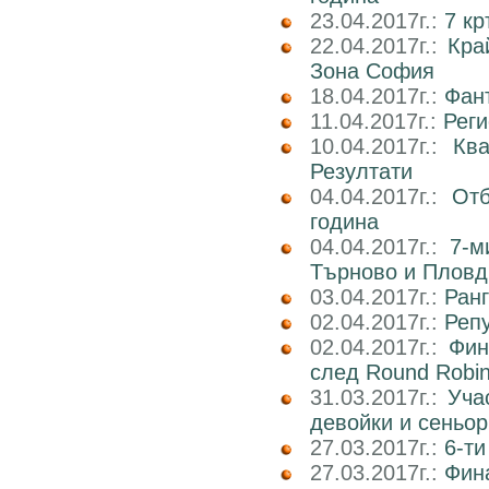
23.04.2017г.:
7 к
22.04.2017г.:
Кра
Зона София
18.04.2017г.:
Фан
11.04.2017г.:
Реги
10.04.2017г.:
Кв
Резултати
04.04.2017г.:
Отб
година
04.04.2017г.:
7-м
Търново и Пловд
03.04.2017г.:
Ран
02.04.2017г.:
Реп
02.04.2017г.:
Фин
след Round Robi
31.03.2017г.:
Уча
девойки и сеньор
27.03.2017г.:
6-ти
27.03.2017г.:
Фин