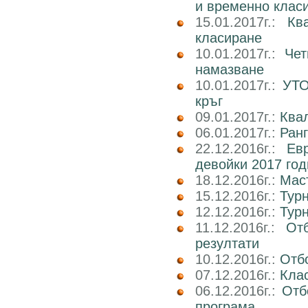
и временно клас
15.01.2017г.:
Кв
класиране
10.01.2017г.:
Чет
намазване
10.01.2017г.:
УТО
кръг
09.01.2017г.:
Ква
06.01.2017г.:
Ран
22.12.2016г.:
Ев
девойки 2017 го
18.12.2016г.:
Маст
15.12.2016г.:
Тур
12.12.2016г.:
Тур
11.12.2016г.:
От
резултати
10.12.2016г.:
Отб
07.12.2016г.:
Клас
06.12.2016г.:
Отб
програма