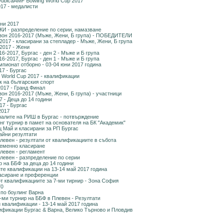
ubicaAMF Bowling World Cup 2017
17 - медалисти
ни 2017
 - разпределение по серии, намазване
зон 2016-2017 (Мъже, Жени, Б група) - ПОБЕДИТЕЛИ
017 - класирани за степладер - Мъже, Жени, Б група
2017 - Жени
-2017, Бургас - ден 2 - Мъже и Б група
-2017, Бургас - ден 1 - Мъже и Б група
пионат отборно - 03-04 юни 2017 година
7 - Бургас
 World Cup 2017 - квалификации
к на българския спорт
017 - Гранд Финал
он 2016-2017 (Мъже, Жени, Б група) - участници
 - Деца до 14 години
17 - Бургас
2017
алите на РИШ в Бургас - потвърждение
г турнир в памет на основателя на БК "Академик"
ц Май и класирани за РП Бургас
айни резултати
левен - резултати от квалификациите в събота
ременно класиране
левен - регламент
левен - разпределение по серии
на ББФ за деца до 14 години
те квалификации на 13-14 май 2017 година
ласиране и преференции
от квалификациите за 7-ми тирнир - Зона София
70
 по боулинг Варна
-ми турнир на ББФ в Плевен - Резултати
 квалификации - 13-14 май 2017 година
лификации Бургас & Варна, Велико Търново и Пловдив