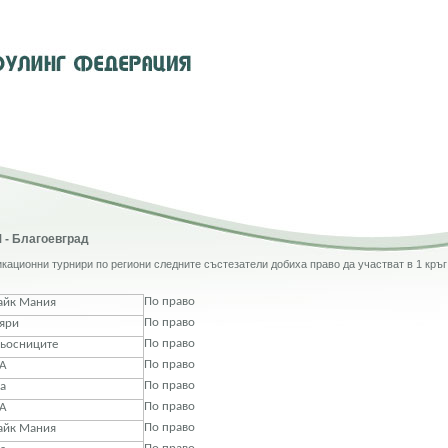
 - Благоевград
кационни турнири по региони следните състезатели добиха право да участват в 1 кръ
По право
айк Мания
По право
яри
По право
ьосниците
По право
А
По право
а
По право
А
По право
айк Мания