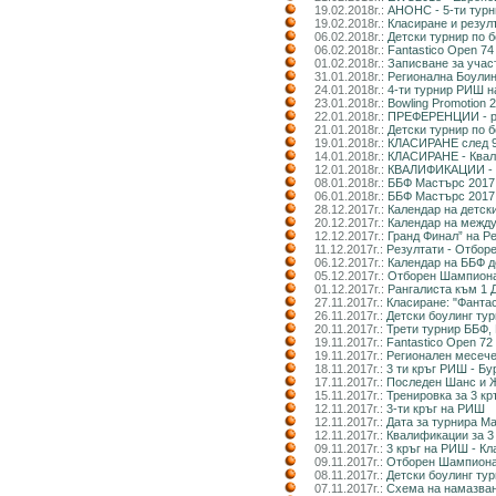
19.02.2018г.:
АНОНС - 5-ти турн
19.02.2018г.:
Класиране и резулт
06.02.2018г.:
Детски турнир по б
06.02.2018г.:
Fantastico Open 74
01.02.2018г.:
Записване за учас
31.01.2018г.:
Регионална Боулин
24.01.2018г.:
4-ти турнир РИШ
23.01.2018г.:
Bowling Promotion 
22.01.2018г.:
ПРЕФЕРЕНЦИИ - ра
21.01.2018г.:
Детски турнир по б
19.01.2018г.:
КЛАСИРАНЕ след 9-
14.01.2018г.:
КЛАСИРАНЕ - Квали
12.01.2018г.:
КВАЛИФИКАЦИИ - 4
08.01.2018г.:
ББФ Мастърс 2017 
06.01.2018г.:
ББФ Мастърс 2017 
28.12.2017г.:
Календар на детски
20.12.2017г.:
Календар на между
12.12.2017г.:
Гранд Финал” на Р
11.12.2017г.:
Резултати - Отборе
06.12.2017г.:
Календар на ББФ д
05.12.2017г.:
Отборен Шампионат
01.12.2017г.:
Рангалиста към 1 
27.11.2017г.:
Класиране: "Фанта
26.11.2017г.:
Детски боулинг ту
20.11.2017г.:
Трети турнир ББФ, 
19.11.2017г.:
Fantastico Open 72
19.11.2017г.:
Регионален месече
18.11.2017г.:
3 ти кръг РИШ - Бу
17.11.2017г.:
Последен Шанс и 
15.11.2017г.:
Тренировка за 3 к
12.11.2017г.:
3-ти кръг на РИШ
12.11.2017г.:
Дата за турнира М
12.11.2017г.:
Квалификации за 3
09.11.2017г.:
3 кръг на РИШ - Кл
09.11.2017г.:
Отборен Шампиона
08.11.2017г.:
Детски боулинг ту
07.11.2017г.:
Схема на намазван