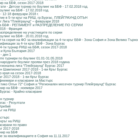
ир на ББФ, сезон 2017-2018
ати - Детски турнир по боулинг на ББФ - 17.02.2018 год.
оулинг на ББФ - 17.02.2018 год.
 - 12-18 февруари 2018 г.
тие в 5-ти кръг на РИШ, гр.Бургас, ПЛЕЙГРАУНД ОПЪН
г Лига “Плейграунд” – февруари 2018
 на ББФ - РЕГЛАМЕНТ и РАЗПРЕДЕЛЕНИЕ ПО СЕРИИ
2018 - Франция
зпределение на участниците по серии
оулинг на ББФ - 20.01.2018 год.
та серия на ФО за квалификации за 4-ти кръг ББФ - Зона София и Зона Велико Търно
фикации за 4-ти кръг ББФ - Зона Бургас
-ти турнир РИШ на ББФ, сезон 2017-2018
и Купа България 2017
- ден 1
те турнири по боулинг 01.01-31.05.2018
народните боулинг прояви през 2018 година
егионална лига “Плейграунд” Бургас 2017
н Шампионат 2017-2018 - 1-ви Кръг Бургас
о края на сезон 2017-2018
 2017-2018 - 1-ви Кръг Бургас
Декември и класирани за Мастърс
стико Опън 72" София и "Регионален месечен турнир Плейграунд" Бургас
рнир на ББФ - ноември 2017
Бургас - Крайно класиране
н турнир
ргас - Резултати
Жребий
ръг на РИШ
астърс
 кръг на РИШ
асирани по право
т 2017-2018
рнир на ББФ
е за квалификациите в София на 11.11.2017