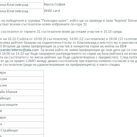
Квота София
она-Благоевград
Wild card
она-Благоевград
на победителя в турнира "Полседен шанс", който ще се проведе в зала "Корона" Блгое
астват всички състезатели освен изброените по-горе 31.
 състезател от горните 31 състезатели може да откаже участие е 15.10 сряда.
 на 18.10 Събота от 10:00 (8 състезатели), 14:00 (12 състезатели) и 18:00 (12 съзтеза
ислява рейтинг базиран на отдалечеността му от Благоевград и мястото му в ранглиста
10 Вторник да заяви преференция за участие в конкретна серия на мейла на ББФ
exander.lefterov@atia.com
. За всеки който не заяви преференция до тази дата ще се сч
 В 24:00 на 14.10 ще бъде направено разпределнието по серии на база рейтинга на всек
а на състезател с по висок рейтинг ще бъде удовлетворена с предимство). След публ
гат да се правят САМО между двама състезатели при изрично изявено съгласие и на д
е състезатели (реда на удовлетворяване на преференцията) е както следва:
яри
ксим
ксим
айк Мания
айкърс
ьосниците
А
яри
а
 Страйкърс
А