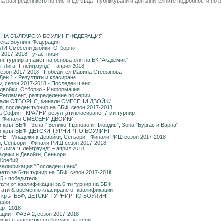
 на разпределнието по писти ще бъдат публикувани и допълнителните подробности по 
НА БЪЛГАРСКА БОУЛИНГ ФЕДЕРАЦИЯ
рска Боулинг Федерация
ЛИ Смесени двойки, Отборно
2017-2018 - участници
г турнир в памет на основателя на БК "Академик"
г Лига “Плейграунд” – април 2018
сезон 2017-2018 - Победител Марина Стефанова
Ден 1 - Резултати и класиране
Ф, сезон 2017-2018 - Последен шанс
войки, Отборно - Информация
 Регламент, разпределение по серии
нали ОТБОРНО, Финали СМЕСЕНИ ДВОЙКИ
я, последен турнир на ББФ, сезон 2017-2018
 София - КРАЙНИ резултати класиране, 7-ми турнир
, Финали СМЕСЕНИ ДВОЙКИ
 кръг ББФ - Зона " Велико Търново и Пловдив", Зона "Бургас и Варна"
ми кръг ББФ, ДЕТСКИ ТУРНИР ПО БОУЛИНГ
 - Младежи и Девойки, Сеньори - Финали РИШ сезон 2017-2018
, Сеньори - Финали РИШ сезон 2017-2018
г Лига “Плейграунд” – април 2018
дежи и Девойки, Сеньори
 Жребий
Квалификация "Последен шанс"
ето за 6-ти турнир на ББФ, сезон 2017-2018
5 - победители
тати от квалификации за 6-ти турнир на ББФ
лтати & временно класиране от квалификации
ти кръг ББФ, ДЕТСКИ ТУРНИР ПО БОУЛИНГ
офия
арт 2018
ции - ФАЗА 2, сезон 2017-2018
ско първенство по боулинг за жени