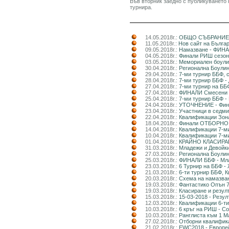
Във вторник заедно с публикуването
турнира.
14.05.2018г.:
ОБЩО СЪБРАНИЕ 
11.05.2018г.:
Нов сайт на Бълга
09.05.2018г.:
Намазване - ФИНА
04.05.2018г.:
Финали РИШ сезон 
03.05.2018г.:
Мемориален боулин
30.04.2018г.:
Регионална Боулин
29.04.2018г.:
7-ми турнир ББФ, 
28.04.2018г.:
7-ми турнир ББФ - 
27.04.2018г.:
7-ми турнир на ББ
27.04.2018г.:
ФИНАЛИ Смесени д
25.04.2018г.:
7-ми турнир ББФ -
24.04.2018г.:
УТОЧНЕНИЕ - Фи
23.04.2018г.:
Участници в седми
22.04.2018г.:
Квалификации Зона
18.04.2018г.:
Финали ОТБОРНО
14.04.2018г.:
Квалификации 7-ми
10.04.2018г.:
Квалификации 7-
01.04.2018г.:
КРАЙНО КЛАСИРАНЕ
31.03.2018г.:
Младежи и Девойки
27.03.2018г.:
Регионална Боулин
25.03.2018г.:
ФИНАЛИ ББФ - Мла
23.03.2018г.:
6 Турнир на ББФ -
21.03.2018г.:
6-ти турнир ББФ, 
20.03.2018г.:
Схема на намазван
19.03.2018г.:
Фантастико Опън 7
19.03.2018г.:
Класиране и резул
15.03.2018г.:
15-03-2018 - Резу
12.03.2018г.:
Квалификации 6-
10.03.2018г.:
6 кръг на РИШ - С
10.03.2018г.:
Ранглиста към 1 М
27.02.2018г.:
Отборни квалифика
21.02.2018г.:
EWC2018 - Европей