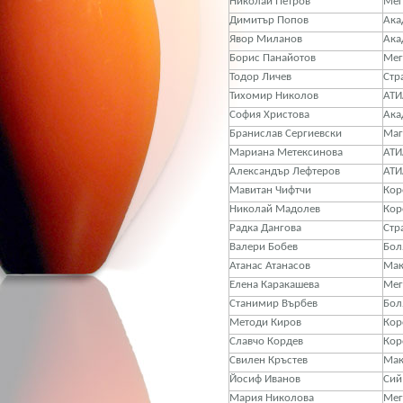
Николай Петров
Мег
Димитър Попов
Ака
Явор Миланов
Ака
Борис Панайотов
Мег
Тодор Личев
Стр
Тихомир Николов
АТИ
София Христова
Ака
Бранислав Сергиевски
Маг
Мариана Метексинова
АТИ
Александър Лефтеров
АТИ
Мавитан Чифтчи
Кор
Николай Мадолев
Кор
Радка Дангова
Стр
Валери Бобев
Бол
Атанас Атанасов
Ма
Елена Каракашева
Мег
Станимир Върбев
Бол
Методи Киров
Кор
Славчо Кордев
Кор
Свилен Кръстев
Ма
Йосиф Иванов
Сий
Мария Николова
Мег