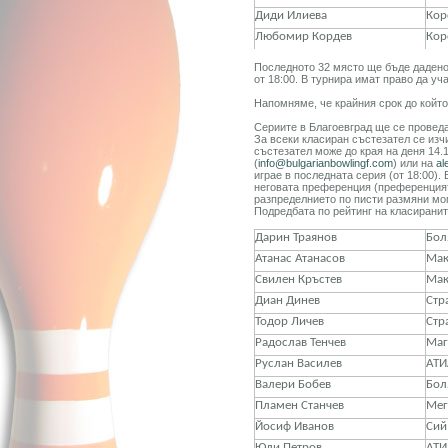
Диди Илиева
Кор
Любомир Кордев
Кор
Последното 32 място ще бъде дадено 
от 18:00. В турнира имат право да уч
Напомняме, че крайния срок до който
Сериите в Благоевград ще се проведат
За всеки класиран състезател се изч
състезател може до края на деня 14.
(
info@bulgarianbowlingf.com
) или на
al
играе в последната серия (от 18:00).
неговата преференция (преференцият
разпределнието по писти размяни мо
Подредбата по рейтинг на класиранит
Дарин Траянов
Бол
Атанас Атанасов
Ма
Свилен Кръстев
Ма
Диан Динев
Стр
Тодор Личев
Стр
Радослав Тенчев
Маг
Руслан Василев
АТИ
Валери Бобев
Бол
Пламен Станчев
Мег
Йосиф Иванов
Сий
Юли Петров
АТИ