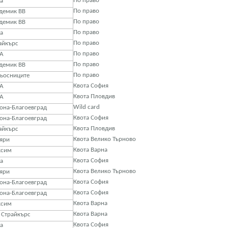
По право
а
По право
демик ВВ
По право
демик ВВ
По право
а
По право
айкърс
По право
А
По право
демик ВВ
По право
ьосниците
Квота София
А
Квота Пловдив
А
Wild card
она-Благоевград
Квота София
она-Благоевград
Квота Пловдив
айкърс
Квота Велико Търново
яри
Квота Варна
ксим
Квота София
а
Квота Велико Търново
яри
Квота София
она-Благоевград
Квота София
она-Благоевград
Квота Варна
ксим
Квота Варна
 Страйкърс
Квота София
а