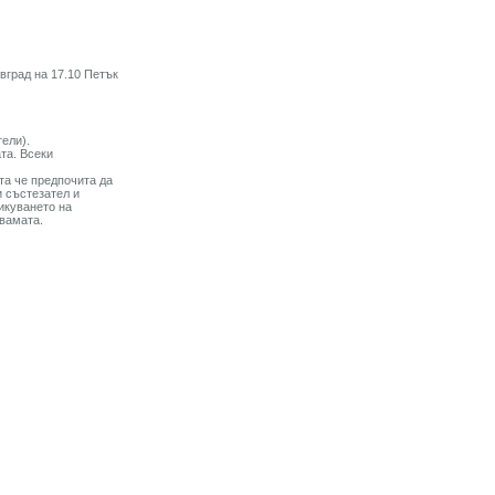
вград на 17.10 Петък
тели).
та. Всеки
ита че предпочита да
и състезател и
икуването на
вамата.