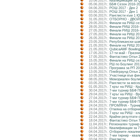
10.06.2017г.:
Квалификации за Q
05.06.2017г.:
ББФ Сезон 2016-20
04.06.2017г.:
РОШ 2017 - Ден 2
03.06.2017г.:
РОШ 2017 - Ден 1
03.06.2017г.:
Ранглисти към 1 Ю
31.05.2017г.:
ОТБОРНО - ДВОЙКИ
29.05.2017г.:
Финали на РИШ се
28.05.2017г.:
Финали РИШ 2016-2
27.05.2017г.:
Финали РИШ 2016-
27.05.2017г.:
Финали на РИШ 2016
26.05.2017г.:
Финали на РИШ 2016
23.05.2017г.:
Републикански шам
21.05.2017г.:
Финали на РИШ 201
21.05.2017г.:
QubicaAMF Bowling
17.05.2017г.:
17-ти май - Празни
17.05.2017г.:
Фантастико Опън 2
15.05.2017г.:
Финали на РИШ сез
14.05.2017г.:
РШ по Боулинг 2017
13.05.2017г.:
Програма за РП 20
13.05.2017г.:
Плейграунд Опън 
10.05.2017г.:
Участници във фин
08.05.2017г.:
Мемориален боулин
03.05.2017г.:
Ранглисти за месе
01.05.2017г.:
7 кръг на РИШ - Кр
30.04.2017г.:
7-ми турнир ББФ П
29.04.2017г.:
7 кръг на РИШ - В
27.04.2017г.:
7-ми турнир ББФ П
26.04.2017г.:
7-ми турнир ББФ П
24.04.2017г.:
ПРОМЯНА - Турнир 
24.04.2017г.:
Отмяна на отборни
23.04.2017г.:
7 кръг на РИШ - к
22.04.2017г.:
Крайни резултати 
18.04.2017г.:
Фантастико Опън 
11.04.2017г.:
Регионален турнир
10.04.2017г.:
Квалификации за 7
04.04.2017г.:
Отборните локални
04.04.2017г.:
7-ми тирнир - ква
03.04.2017г.:
Ранглисти