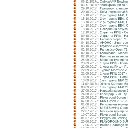
06.11.2017г.:
QubicaAMF Bowling
03.11.2017г.:
Квалификации за 3
29.10.2017г.:
Предварителна ра
20.10.2017г.:
Sofia International
15.10.2017г.:
2-ри турнир ББФ, 
15.10.2017г.:
2-ри турнир ББФ, С
15.10.2017г.:
2-ри турнир ББФ, С
14.10.2017г.:
2-ри турнир ББФ, 
13.10.2017г.:
Следене на резулт
12.10.2017г.:
2 кръг на РИШ - С
09.10.2017г.:
2 кръг на РИШ - Н
09.10.2017г.:
Fantastico open 7
04.10.2017г.:
АНОНС - 2-ри тур
03.10.2017г.:
Клубове и картоте
02.10.2017г.:
Fantastico Open 71
02.10.2017г.:
Класиране - Месече
02.10.2017г.:
Ранглисти за месе
25.09.2017г.:
Месечен турнир по 
23.09.2017г.:
1 Кръг РИШ - Край
22.09.2017г.:
1 Кръг на РИШ - П
22.09.2017г.:
Турнир Мастърс 20
21.09.2017г.:
1 Кръг РИШ 2017 -
18.09.2017г.:
1 Кръг РИШ - Софи
13.09.2017г.:
1-ви турнир ББФ 2
11.09.2017г.:
Dimitris Karetsos B
08.09.2017г.:
1-ви турнир ББФ 2
27.08.2017г.:
Наредби за сезон 
24.08.2017г.:
Календар ББФ - до 
21.08.2017г.:
Playground Burgas 
07.08.2017г.:
ББФ Сезон 2017-201
01.08.2017г.:
Регионален турнир 
25.07.2017г.:
M-Tel Bowling Ope
22.07.2017г.:
Месечен турнир по 
10.07.2017г.:
Playground Burgas 
01.07.2017г.:
Playground Bowling
20.06.2017г.:
PLAYGROUND BUR
17.06.2017г.:
Balkan Challenge B