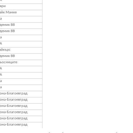
яри
айк Мания
а
демик ВВ
демик ВВ
а
А
айкърс
демик ВВ
ьосниците
А
А
а
а
она-Благоевград
она-Благоевград
она-Благоевград
она-Благоевград
она-Благоевград
она-Благоевград