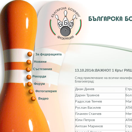
За федерацията
Новини
Състезания
13.10.2014г.ВАЖНО!! 1 Кръг РИШ
Рекорди
След приключване на всички квалифи
Благоевград:
Форум
Диан Динев
Стр
Фотогалерия
Дарин Траянов
Бол
Видео
Радослав Тенчев
Маг
Руслан Василев
АТИ
Пламен Станчев
Мег
Юли Петров
АТИ
Антоан Маринов
Стр