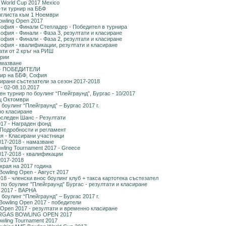
 World Cup 2017 Mexico
-ти турнир на ББФ
нглиста към 1 Ноември
 Bowling Open 2017
София - Финали Степладер - Победител в турнира
офия - Финали - Фаза 3, резултати и класиране
офия - Финали - Фаза 2, резултати и класиране
София - квалификации, резултати и класиране
ати от 2 кръг на РИШ
ерии
амазване
1 - ПОБЕДИТЕЛИ
нир на ББФ, София
кирани състезатели за сезон 2017-2018
 - 02-08.10.2017
н турнир по боулинг “Плейграунд”, Бургас - 10/2017
ц Октомври
боулинг “Плейграунд” – Бургас 2017 г.
но класиране
оследен Шанс - Резултати
17 - Награден фонд
 Подробности и регламент
я - Класирани участници
017-2018 - намазване
owling Tournament 2017 - Greece
017-2018 - квалификации
2017-2018
края на 2017 година
Bowling Open - Август 2017
8 - членски внос боулинг клуб + такса картотека състезател
по боулинг "Плейграунд" Бургас - резултати и класиране
n 2017 - ВАРНА
боулинг “Плейграунд” – Бургас 2017 г.
Bowling Open 2017 - победители
 Open 2017 - резултати и временно класиране
GAS BOWLING OPEN 2017
owling Tournament 2017