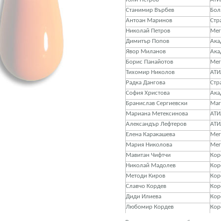
Станимир Върбев
Бол
Антоан Маринов
Стр
Николай Петров
Мег
Димитър Попов
Ака
Явор Миланов
Ака
Борис Панайотов
Мег
Тихомир Николов
АТИ
Радка Дангова
Стр
София Христова
Ака
Бранислав Сергиевски
Маг
Мариана Метексинова
АТИ
Александър Лефтеров
АТИ
Елена Каракашева
Мег
Мария Николова
Мег
Мавитан Чифтчи
Кор
Николай Мадолев
Кор
Методи Киров
Кор
Славчо Кордев
Кор
Диди Илиева
Кор
Любомир Кордев
Кор